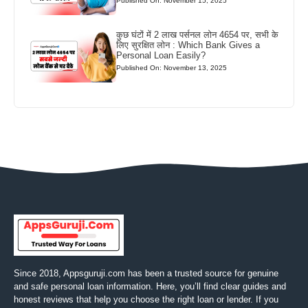
Published On: November 15, 2025
कुछ घंटों में 2 लाख पर्सनल लोन 4654 पर, सभी के
लिए सुरक्षित लोन : Which Bank Gives a
Personal Loan Easily?
Published On: November 13, 2025
Since 2018, Appsguruji.com has been a trusted source for genuine
and safe personal loan information. Here, you’ll find clear guides and
honest reviews that help you choose the right loan or lender. If you