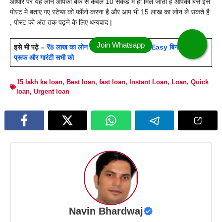
आधार पर यह लोन आपको बैंक से केवल 10 सेकंड मे ही मिल जाता है आपको बस इस
पोस्ट मे बताए गए स्टेप्स को फॉलो करना है और आप भी 15 लाख का लोन ले सकते है
,
पोस्ट को अंत तक पढ़ने के लिए धन्यवाद |
इसे भी पढ़े –
₹8 लाख का लोन HDFC दे रहा Urgent Easy बिना इनकम
प्रूफ और गारंटी सभी को
15 lakh ka loan
,
Best loan
,
fast loan
,
Instant Loan
,
Loan
,
Quick
loan
,
Urgent loan
Navin Bhardwaj