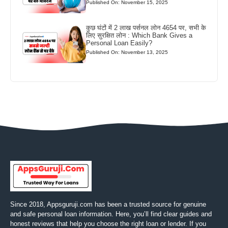
Published On: November 15, 2025
कुछ घंटों में 2 लाख पर्सनल लोन 4654 पर, सभी के
लिए सुरक्षित लोन : Which Bank Gives a
Personal Loan Easily?
Published On: November 13, 2025
Since 2018, Appsguruji.com has been a trusted source for genuine
and safe personal loan information. Here, you’ll find clear guides and
honest reviews that help you choose the right loan or lender. If you