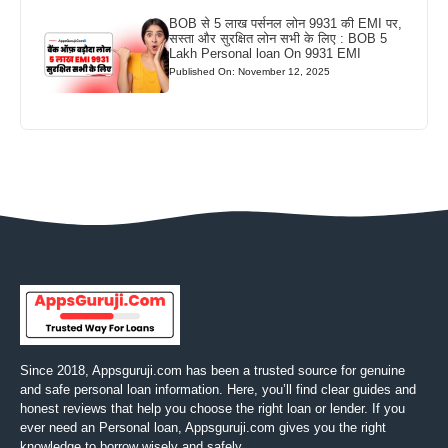
BOB से 5 लाख पर्सनल लोन 9931 की EMI पर,
सस्ता और सुरक्षित लोन सभी के लिए : BOB 5
Lakh Personal loan On 9931 EMI
Published On: November 12, 2025
Since 2018, Appsguruji.com has been a trusted source for genuine
and safe personal loan information. Here, you’ll find clear guides and
honest reviews that help you choose the right loan or lender. If you
ever need an Personal loan, Appsguruji.com gives you the right
knowledge to borrow wisely and safely.