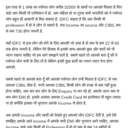
इस तरह से 1 लाख का पर्सनल लोन करीब 32000 के खर्चो पर आपको मिलता है फिर
चाहे आप किसी भी प्रोफेशन में हो, आप महिला हो या पुरुष सभी भारतीयों को ये पर्सनल
लोन बहुत ही आसानी से मिल सकता है, IDFC कहता है कि आप किसी भी
profession में हो ये लोन ले सकते है, बस Income का source और CIBIL कम
से कम 730 होना जरूरी है,
यहाँ IDFC से इस लोन को लेने के लिए आपकी जो उम्र है वो कम से कम 22 से 60
तक होना जरूरी है, लेकिन मेरे हिसाब से इसके साथ आपको कुछ और बातों को भी
ध्यान रखना चाहिए जो हम आगे समझने वालें है, सबसे पहले तो आपको बता दूँ की ये
पर्सनल लोन सभी के लिए तो है लेकिन इसमें कुछ बातों का जरूर ध्यान देना होगा
आपको,
सबसे पहले तो आपको बता दूँ की आपको पर्सनल लोन तभी मिलता है IDFC से जब
आपका CIBIL ठीक है, यानी आपका CIBIL किसी लोन की वजह से कम नहीं हुआ
होना चाहिए, आप बार बार लोन के लिए Enquiry ना कर रहे हो, आपके ऊपर कम से
कम लोन EMI हो, इसके अलावा आपका Credit Card का इस्तेमाल भी बहुत ज़्यादा
ना हो क्योंकि इसका भी भुगतान आपके Income से होता है,
अब आपके Income और खर्चो को देखते हुए आपको लोन IDFC देती है, इसे ऐसे
समझिए आपके आधे income में आपके सभी EMI और भुगतान आने चाहिए, आपका
Income चाहे आप किसी भी Profession में हो वो कम से कम 24 महीनों से