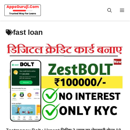
Skip
to
Me
content
fast loan