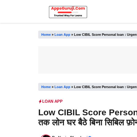
Skip
to
content
Home
»
Loan App
»
Low CIBIL Score Personal loan : Urgent मिल 
Home
»
Loan App
»
Low CIBIL Score Personal loan : Urgent मिल 
LOAN APP
Low CIBIL Score Persona
तक लोन घर बैठे बिना सिबिल फ़ोन