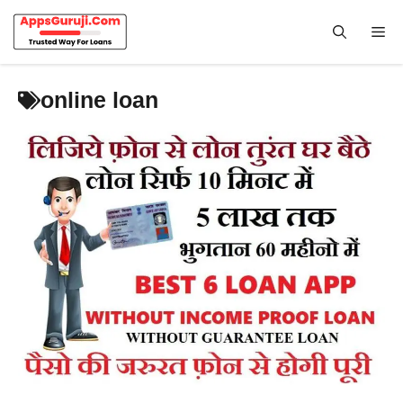
Skip
to
Me
content
online loan