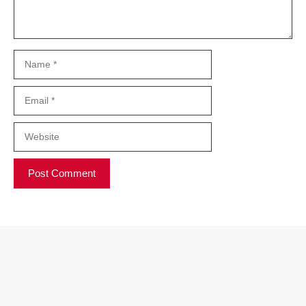
Name
Email
Website