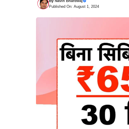
By
Navin Bhardwaj
Published On: August 1, 2024