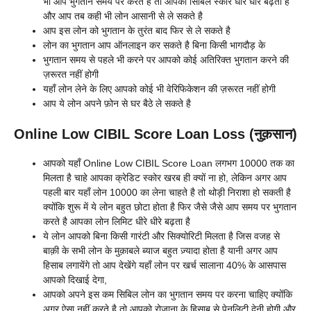
भी आप भुगतान समय पर करते है तो आपका सिबिल स्कोर धीरे धीरे बढ़ता है
और आप तब कही भी लोन आसानी से ले सकते है
आप इस लोन को भुगतान के तुरंत बाद फिर से ले सकते है
लोन का भुगतान आप ऑनलाइन कर सकते है बिना किसी भागदौड़ के
भुगतान समय से पहले भी करने पर आपको कोई अतिरिक्त भुगतान करने की
ज़रूरत नहीं होगी
यहाँ लोन लेने के लिए आपको कोई भी वेरिफिकेशन की ज़रूरत नहीं होगी
आप ये लोन अपने फ़ोन से घर बैठे ले सकते है
Online Low CIBIL Score Loan Loss (नुक़सान)
आपको यहाँ Online Low CIBIL Score Loan लगभग 10000 तक का
मिलता है चाहे आपका क्रेडिट स्कोर खरब ही क्यों ना हो, लेकिन अगर आप
पहली बार यहाँ लोन 10000 का लेना चाहते है तो थोड़ी निराशा हो सकती है
क्योंकि शुरू में ये लोन बहुत छोटा होता है फिर जैसे जैसे आप समय पर भुगतान
करते है आपका लोन लिमिट धीरे धीरे बढ़ता है
ये लोन आपको बिना किसी गारंटी और सिक्योरिटी मिलता है जिस वजह से
बाक़ी के सभी लोन के मुक़ाबले ब्याज बहुत ज़्यादा होता है यानी अगर आप
हिसाब लगायेंगे तो आप देखेंगे यहाँ लोन पर खर्च सालाना 40% के आसपास
आपको दिखाई देगा,
आपको अपने इस कम सिबिल लोन का भुगतान समय पर करना चाहिए क्योंकि
अगर ऐसा नहीं करते है तो आपको रोज़ाना के हिसाब से पेनलिटी देनी होगी और