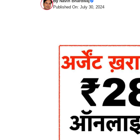
By
Navin Bhardwaj
Published On: July 30, 2024