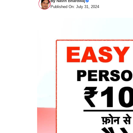
By
Navin Bhardwaj
Published On: July 31, 2024