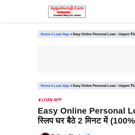
Skip
to
content
Home
»
Loan App
»
Easy Online Personal Loan : Urgent ₹105000 ब
Home
»
Loan App
»
Easy Online Personal Loan : Urgent ₹105000 ब
LOAN APP
Easy Online Personal Loa
स्लिप घर बैठे 2 मिनट में (100% 