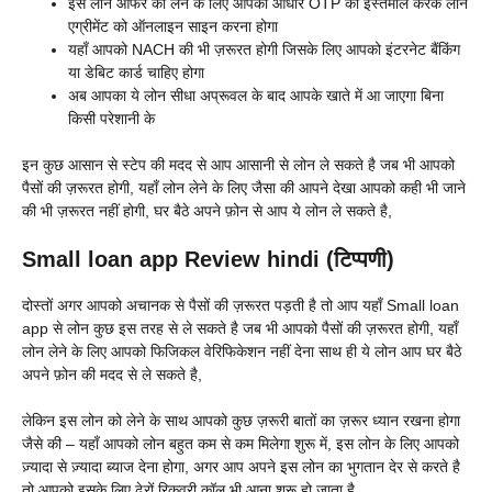
इस लोन ऑफर को लेने के लिए आपको आधार OTP का इस्तेमाल करके लोन
एग्रीमेंट को ऑनलाइन साइन करना होगा
यहाँ आपको NACH की भी ज़रूरत होगी जिसके लिए आपको इंटरनेट बैंकिंग
या डेबिट कार्ड चाहिए होगा
अब आपका ये लोन सीधा अप्रूवल के बाद आपके खाते में आ जाएगा बिना
किसी परेशानी के
इन कुछ आसान से स्टेप की मदद से आप आसानी से लोन ले सकते है जब भी आपको
पैसों की ज़रूरत होगी, यहाँ लोन लेने के लिए जैसा की आपने देखा आपको कही भी जाने
की भी ज़रूरत नहीं होगी, घर बैठे अपने फ़ोन से आप ये लोन ले सकते है,
Small loan app Review hindi (टिप्पणी)
दोस्तों अगर आपको अचानक से पैसों की ज़रूरत पड़ती है तो आप यहाँ
Small loan
app से लोन कुछ इस तरह से ले सकते है जब भी आपको पैसों की ज़रूरत होगी, यहाँ
लोन लेने के लिए आपको फिजिकल वेरिफिकेशन नहीं देना साथ ही ये लोन आप घर बैठे
अपने फ़ोन की मदद से ले सकते है,
लेकिन इस लोन को लेने के साथ आपको कुछ ज़रूरी बातों का ज़रूर ध्यान रखना होगा
जैसे की – यहाँ आपको लोन बहुत कम से कम मिलेगा शुरू में, इस लोन के लिए आपको
ज़्यादा से ज़्यादा ब्याज देना होगा, अगर आप अपने इस लोन का भुगतान देर से करते है
तो आपको इसके लिए ढेरों रिकवरी कॉल भी आना शुरू हो जाता है,