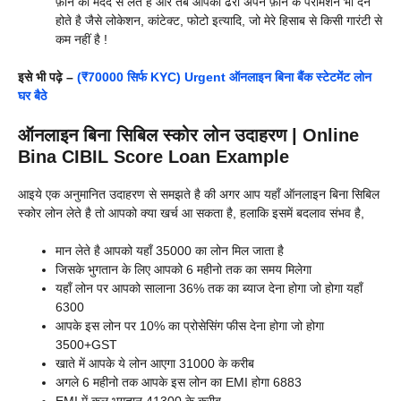
फ़ोन की मदद से लेते है और तब आपको ढेरो अपने फ़ोन के परमिशन भी देने
होते है जैसे लोकेशन, कांटेक्ट, फोटो इत्यादि, जो मेरे हिसाब से किसी गारंटी से
कम नहीं है !
इसे भी पढ़े –
(₹70000 सिर्फ KYC) Urgent ऑनलाइन बिना बैंक स्टेटमेंट लोन
घर बैठे
ऑनलाइन बिना सिबिल स्कोर लोन उदाहरण | Online
Bina CIBIL Score Loan Example
आइये एक अनुमानित उदाहरण से समझते है की अगर आप यहाँ ऑनलाइन बिना सिबिल
स्कोर लोन लेते है तो आपको क्या खर्च आ सकता है, हलाकि इसमें बदलाव संभव है,
मान लेते है आपको यहाँ 35000 का लोन मिल जाता है
जिसके भुगतान के लिए आपको 6 महीनो तक का समय मिलेगा
यहाँ लोन पर आपको सालाना 36% तक का ब्याज देना होगा जो होगा यहाँ
6300
आपके इस लोन पर 10% का प्रोसेसिंग फीस देना होगा जो होगा
3500+GST
खाते में आपके ये लोन आएगा 31000 के करीब
अगले 6 महीनो तक आपके इस लोन का EMI होगा 6883
EMI में कुल भुगतान 41300 के करीब