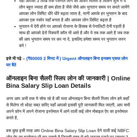
यहाँ आपको 3 लाख तक पर्सनल लोन का ऑफर मिलता है लेकिन शुरू में ये
लोन बहुत ज्यादा ही कम होता है जैसे जैसे आप भुगतान समय पर करते जायेंगे
आपका लोन लिमिट धीरे धीरे बढ़ता जाता है, यानी आपके हर भुगतान के बाद
आपका एक स्कोर यहाँ बनता है और आपका लोन लिमिट बढ़ता है
भुगतान में देरी होने पर आपको रोजाना के हिसाब से पेनालिटी देनी पड़ती है
साथ ही आपको ढेरो रिकवरी कॉल भी आते है और ये तब तक आते है जब तक
की आप भुगतान समय पर कर ना दे, इसलिए हमेशा समय पर भुगतान जरुर
करे !
इसे भी पढ़े –
(₹80000 2 मिनट में ) Urgent ऑनलाइन बिना इनकम प्रूफ लोन
घर बैठे
ऑनलाइन बिना सैलरी स्लिप लोन की जानकारी | Online
Bina Salary Slip Loan Details
अगर आप अभी तक ये सोच रहे है की भला ऑनलाइन बिना सैलरी स्लिप लोन हमे कहाँ
से मिलेगा तो थोडा सब्र करिए यहाँ आपको इसकी पूरी जानकारी मिल जाएगी, आप सभी
अपने फ़ोन में अपने रोजाना इस्तेमाल में आने वाली कई लोन मोबाइल ऐप का इस्तेमाल
करते है,
बस कुछ इसी तरह आप Online Bina Salary Slip Loan देने वाली कई NBFC
लोन ऐप का इस्तेमाल भी कर सकते है जिनकी मदद से हमे जरुरत पड़ने पर लगभग 3