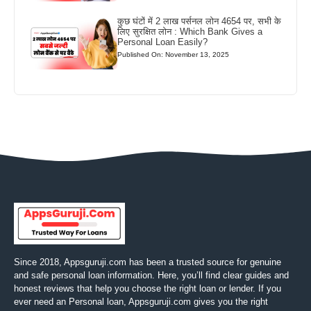
कुछ घंटों में 2 लाख पर्सनल लोन 4654 पर, सभी के
लिए सुरक्षित लोन : Which Bank Gives a
Personal Loan Easily?
Published On: November 13, 2025
Since 2018, Appsguruji.com has been a trusted source for genuine
and safe personal loan information. Here, you’ll find clear guides and
honest reviews that help you choose the right loan or lender. If you
ever need an Personal loan, Appsguruji.com gives you the right