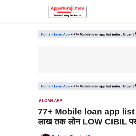
Skip
to
content
Home
»
Loan App
»
77+ Mobile loan app list india : Urgent सि
Home
»
Loan App
»
77+ Mobile loan app list india : Urgent सि
LOAN APP
77+ Mobile loan app list in
लाख तक लोन LOW CIBIL प