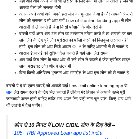
यहाँ आप आप अपने किसी भी ज़रूरत के लिए कभी भी लोन ले सकते है जब भी
आपको पैसों की ज़रूरत होगी
अगर आपने अभी अभी अपने इस लोन का भुगतान किया है और आपको फिर से
लोन की ज़रूरत है तो आप यहाँ Low cibil online lending app से लोन
आसानी से ले सकते है बिना किसी परेशानी के और देरी के
दोस्तों यहाँ अगर आप इस लोन का इस्तेमाल हमेशा करते है तो आपको हर बार
लोन लेने के लिए पूरे लोन प्रोसेस को फॉलो करने की बिलकुल ज़रूरत नहीं
होगी, इस लोन को आप सिर्फ़ आधार OTP के ज़रिए आसानी से ले सकते है
आसान ईएमआई की सुविधा देख सकते है यहाँ लोन लेते समय
आप यहाँ कैश लोन के साथ और भी कई लोन ले सकते है जैसे क्रेडिट लाइन
लोन, प्रोडक्ट लोन और पे लेटर भी
बिना किसी अतिरिक्त भुगतान और भागदौड़ के आप इस लोन को ले सकते है
दोस्तों ये है वो ख़ास फ़ायदें जो आपको यहाँ Low cibil online lending app से
लोन
लेते समय देखने के लिए मिल सकती है लेकिन मेरे हिसाब से आपको पहले पूरी
जानकारी ज़रूर होनी चाहिए ताकि आप अपने लिए सही लोन चुन सके, जिन्हें आप आगे
की लाइनो में देख पायेंगे।
फ़ोन से 10 मिनट में LOW CIBIL लोन के लिए देखे
–
105+ RBI Approved Loan app list india