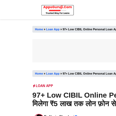
Skip
to
content
Home
»
Loan App
»
97+ Low CIBIL Online Personal Loan App Lis
Home
»
Loan App
»
97+ Low CIBIL Online Personal Loan App Lis
LOAN APP
97+ Low CIBIL Online Pe
मिलेगा ₹5 लाख तक लोन फ़ोन स