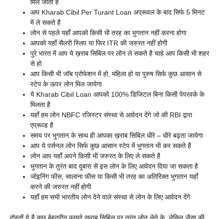
मिल जाता है
आप Kharab Cibil Per Turant Loan अप्रूवल के बाद सिर्फ 5 मिनट
में ले सकते है
लोन से पहले यहाँ आपको किसी भी तरह का भुगतान नहीं करना होगा
आपको यहाँ सैलरी स्लिप या फिर ITR की जरुरत नहीं होगी
पुरे भारत में आप ये ख़राब सिबिल पर लोन ले सकते है चाहे आप किसी भी शहर
से हो
आप किसी भी जॉब प्रोफेशन में हो, महिला हो या पुरुष सिर्फ कुछ आसान से
स्टेप के ऊपर लोन मिल जायेगा
ये Kharab Cibil Loan आपको 100% डिजिटल बिना किसी पेपरवर्क के
मिलता है
यहाँ हम लोन NBFC रजिस्टर संस्था से आवेदन देंगे जो की RBI द्वारा
एप्रूव्ड है
समय पर भुगतान के साथ ही आपका ख़राब सिबिल धीरे – धीरे बढ़ता जायेगा
आप ये पर्सनल लोन सिर्फ कुछ आसान स्टेप में भुगतान भी कर सकते है
लोन आप यहाँ अपने किसी भी जरुरत के लिए ले सकते है
भुगतान के तुरंत बाद दुबारा से इस लोन के लिए आवेदन दिया जा सकता है
जोइनिंग फीस, सालाना फीस या किसी भी तरह का अतिरिक्त भुगतान यहाँ
करने की जरुरत नहीं होगी
यहाँ हम सभी भारतीय लोन देने वाले संस्था से लोन के लिए आवेदन देंगे
दोस्तों ये है कुछ बेहतरीन फायदे ख़राब सिबिल पर तुरंत लोन लेने के, लेकिन जैसा की