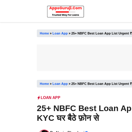
Skip
to
content
Home
»
Loan App
»
25+ NBFC Best Loan App List Urgent ₹5 लाख
Home
»
Loan App
»
25+ NBFC Best Loan App List Urgent ₹5 लाख
LOAN APP
25+ NBFC Best Loan App 
KYC घर बैठे फ़ोन से