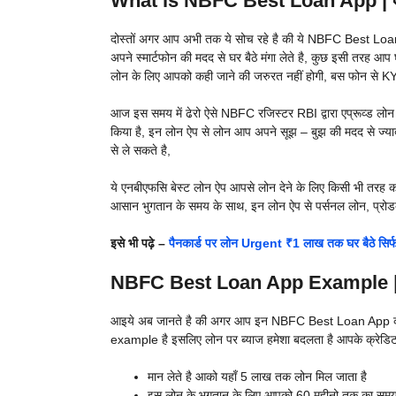
What is NBFC Best Loan App | एनबी
दोस्तों अगर आप अभी तक ये सोच रहे है की ये NBFC Best Loan A
अपने स्मार्टफोन की मदद से घर बैठे मंगा लेते है, कुछ इसी तरह 
लोन के लिए आपको कही जाने की जरुरत नहीं होगी, बस फोन से KYC
आज इस समय में ढेरो ऐसे NBFC रजिस्टर RBI द्वारा एप्रूव्ड लोन दे
किया है, इन लोन ऐप से लोन आप अपने सूझ – बुझ की मदद से ज्याद
से ले सकते है,
ये एनबीएफसि बेस्ट लोन ऐप आपसे लोन देने के लिए किसी भी तरह
आसान भुगतान के समय के साथ, इन लोन ऐप से पर्सनल लोन, प्रोडक
इसे भी पढ़े –
पैनकार्ड पर लोन Urgent ₹1 लाख तक घर बैठे सिर
NBFC Best Loan App Example | एन
आइये अब जानते है की अगर आप इन NBFC Best Loan App का इस्त
example है इसलिए लोन पर ब्याज हमेशा बदलता है आपके क्रेडि
मान लेते है आको यहाँ 5 लाख तक लोन मिल जाता है
इस लोन के भुगतान के लिए आपको 60 महीनो तक का समय