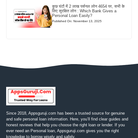
कुछ घंटों में 2 लाख पर्सनल लोन 4654 पर, सभी के
लिए सुरक्षित लोन : Which Bank Gives a
Personal Loan Easily?
Published On: November 13, 2025
Since 2018, Appsguruji.com has been a trusted source for genuine
and safe personal loan information. Here, you’ll find clear guides and
honest reviews that help you choose the right loan or lender. If you
ever need an Personal loan, Appsguruji.com gives you the right
knowledge to borrow wisely and safely.