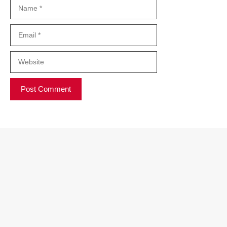
Name
Email
Website