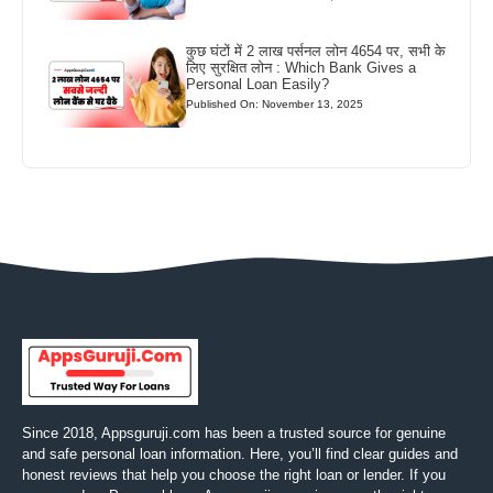
कुछ घंटों में 2 लाख पर्सनल लोन 4654 पर, सभी के
लिए सुरक्षित लोन : Which Bank Gives a
Personal Loan Easily?
Published On: November 13, 2025
Since 2018, Appsguruji.com has been a trusted source for genuine
and safe personal loan information. Here, you’ll find clear guides and
honest reviews that help you choose the right loan or lender. If you