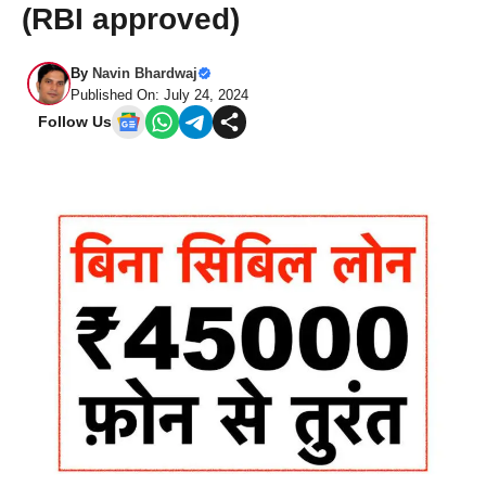
(RBI approved)
By
Navin Bhardwaj
Published On: July 24, 2024
Follow Us