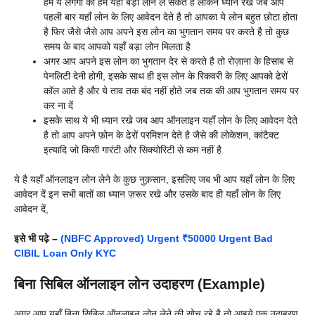
हमे ये लगेगा की हम यहाँ बड़ा लोन ले सकते है लेकिन ध्यान रखे जब आप
पहली बार यहाँ लोन के लिए आवेदन देते है तो आपका ये लोन बहुत छोटा होता
है फिर जैसे जैसे आप अपने इस लोन का भुगतान समय पर करते है तो कुछ
समय के बाद आपको यहाँ बड़ा लोन मिलता है
अगर आप अपने इस लोन का भुगतान देर से करते है तो रोज़ाना के हिसाब से
पेनलिटी देनी होगी, इसके साथ ही इस लोन के रिकवरी के लिए आपको ढेरों
कॉल आते है और ये ताव तक बंद नहीं होते जब तक की आप भुगतान समय पर
कर ना दें
इसके साथ ये भी ध्यान रखे जब आप ऑनलाइन यहाँ लोन के लिए आवेदन देते
है तो आप अपने फ़ोन के ढेरों परमिशन देते है जैसे की लोकेशन, कांटैक्ट
इत्यादि जो किसी गारंटी और सिक्योरिटी से कम नहीं है
ये है यहाँ ऑनलाइन लोन लेने के कुछ नुक़सान, इसलिए जब भी आप यहाँ लोन के लिए
आवेदन दें इन सभी बातों का ध्यान ज़रूर रखे और उसके बाद ही यहाँ लोन के लिए
आवेदन दें,
इसे भी पढ़े –
(NBFC Approved) Urgent ₹50000 Urgent Bad
CIBIL Loan Only KYC
बिना सिबिल ऑनलाइन लोन उदाहरण (Example)
अगर आप यहाँ बिना सिबिल ऑनलाइन लोन लेने की सोच रहे है तो आइये एक उदाहरण