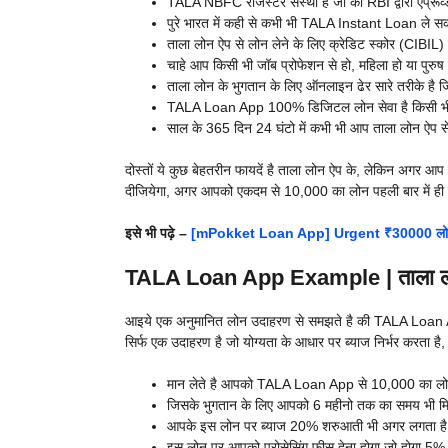
TALA NBFC रजिस्टर संस्था है जो की RBI द्वारा एप्रूव्ड
पुरे भारत में कही से कभी भी TALA Instant Loan ले सक
ताला लोन ऐप से लोन लेने के लिए क्रेडिट स्कोर (CIBIL) 
चाहे आप किसी भी जॉब प्रोफेशन से हो, महिला हो या पुरुष
ताला लोन के भुगतान के लिए ऑनलाइन ढेर सारे तरीके है ज
TALA Loan App 100% डिजिटल लोन सेवा है किसी भी तर
साल के 365 दिन 24 घंटो में कभी भी आप ताला लोन ऐप से
दोस्तों ये कुछ बेहतरीन फायदें है ताला लोन ऐप के, लेकिन अगर आ
दीजियेगा, अगर आपको एकदम से 10,000 का लोन पहली बार में ही
इसे भी पढ़े –
[mPokket Loan App] Urgent ₹30000 लोन सिर्
TALA Loan App Example | ताला ल
आइये एक अनुमानित लोन उदाहरण से समझते है की TALA Loan App 
सिर्फ एक उदाहरण है जो योग्यता के आधार पर ब्याज निर्भर करता है,
मान लेते है आपको TALA Loan App से 10,000 का लोन
जिसके भुगतान के लिए आपको 6 महीनो तक का समय भी म
आपके इस लोन पर ब्याज 20% शरुआती भी अगर लगता है तो क
इस लोन पर आपको प्रोसेसिंग फीस देना होगा जो होगा 