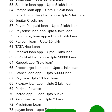
Stashfin loan app – Upto 5 lakh loan
Postpe loan app – Upto 10 lakh loan
Smartcoin (Olyv) loan app – Upto 5 lakh loan
Jupitar Credit line
Paytm Postpaid loan – Upto 2 lakh loan
Paysense loan app Upto 5 lakh loan
Zapmoney loan app – Upto 1 lakh loan
Faircent loan – Upto 10 lakh
TATA Neu Loan
Phocket loan app – Upto 2 lakh loan
mPockket loan app – Upto 50000 loan
Rupeek app (Gold loan)
Freecharge loan app – Upto 1 lakh loan
Branch loan app – Upto 50000 loan
Payme – Upto 10 lakh loan
Flexpay loan app – Upto 2 lakh loan
Parimal Finance
Incred app – Loan Upto 5 lakh
Aeon Fast – Loan Upto 2 Lacs
Myshriram Loan –
paytm loan – upto 5 lakh loan