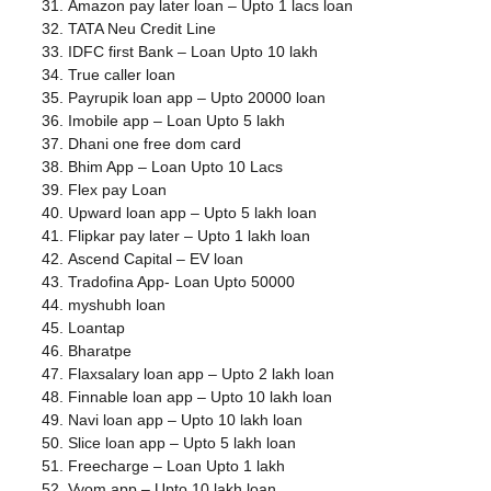
Amazon pay later loan – Upto 1 lacs loan
TATA Neu Credit Line
IDFC first Bank – Loan Upto 10 lakh
True caller loan
Payrupik loan app – Upto 20000 loan
Imobile app – Loan Upto 5 lakh
Dhani one free dom card
Bhim App – Loan Upto 10 Lacs
Flex pay Loan
Upward loan app – Upto 5 lakh loan
Flipkar pay later – Upto 1 lakh loan
Ascend Capital – EV loan
Tradofina App- Loan Upto 50000
myshubh loan
Loantap
Bharatpe
Flaxsalary loan app – Upto 2 lakh loan
Finnable loan app – Upto 10 lakh loan
Navi loan app – Upto 10 lakh loan
Slice loan app – Upto 5 lakh loan
Freecharge – Loan Upto 1 lakh
Vyom app – Upto 10 lakh loan