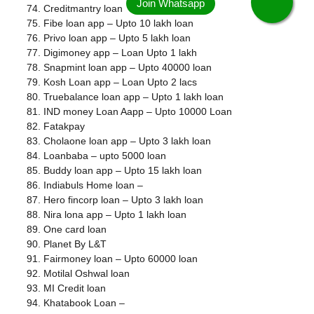
Creditmantry loan
Fibe loan app – Upto 10 lakh loan
Privo loan app – Upto 5 lakh loan
Digimoney app – Loan Upto 1 lakh
Snapmint loan app – Upto 40000 loan
Kosh Loan app – Loan Upto 2 lacs
Truebalance loan app – Upto 1 lakh loan
IND money Loan Aapp – Upto 10000 Loan
Fatakpay
Cholaone loan app – Upto 3 lakh loan
Loanbaba – upto 5000 loan
Buddy loan app – Upto 15 lakh loan
Indiabuls Home loan –
Hero fincorp loan – Upto 3 lakh loan
Nira lona app – Upto 1 lakh loan
One card loan
Planet By L&T
Fairmoney loan – Upto 60000 loan
Motilal Oshwal loan
MI Credit loan
Khatabook Loan –