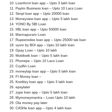
Loanfornt loan app – Upto 3 lakh loan
Paytm Business loan – Upto 10 Lacs Loan
Simpl loan app – Upto 20000 loan
Moneyview loan app – Upto 5 lakh loan
YONO By SBI Loan
IIBL loan app – Upto 50000 loan
Mannapuram Loan
Rupeeredee loan app – Upto 25000 tak loan
vyom by BOI app – Upto 10 lakh loan
Gpay Loan – Upto 10 lakh
Mobikwik loan – Upto 5 lakh loan
Phonepe – Upto 10 Lacs Loan
Crydfin Loan
moneytap loan app – Upto 5 lakh loan
FI Money loan –
Kreditzy loan app – Upto 3 lakh loan
epaylater
zype loan app – Upto 5 lakh loan
Mymoneymantra – Loan Upto 10 lakh
Ola money pay later
CASHe loan app – Upto 4 lakh loan