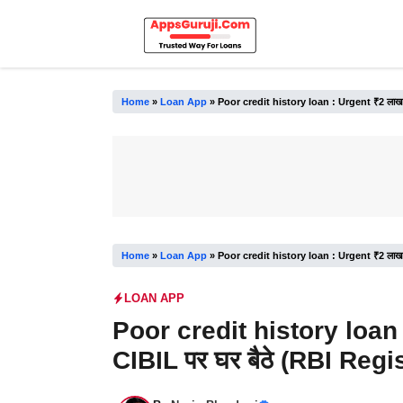
Skip
to
content
Home
»
Loan App
»
Poor credit history loan : Urgent ₹2 लाख क
Home
»
Loan App
»
Poor credit history loan : Urgent ₹2 लाख क
LOAN APP
Poor credit history loan 
CIBIL पर घर बैठे (RBI Regi