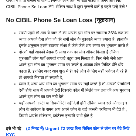
दोस्तों ये है वो कमाल के फ़ायदे जिनका लाभ आप भी उठा सकते है अगर आप No
CIBIL Phone Se Loan लेंगे, लेकिन साथ में कुछ ज़रूरी बातें है पहले उन्हें देखे !
No CIBIL Phone Se Loan Loss (नुक़सान)
सबसे पहले तो आप ये जान ले की आपके इस लोन पर सालाना 36% तक का
ब्याज आपको देना होगा जो की सभी लोन के मुक़ाबले ब्याज ज़्यादा है, हालाकि
इनके अनुसान इसमें बदलाव संभव है जैसे जैसे आप समय पर भुगतान करते है
दोस्तों यहाँ आपको बेशक 5 लाख तक का लोन ऑफर मिलता है लेकिन
शुरुआती लोन यहाँ आपको वाक़ई बहुत कम मिलता है, फिर जैसे जैसे आप
अपने इस लोन का भुगतान समय पर करते है आपका लोन लिमिट धीरे धीरे
बढ़ता है, इसलिए अगर आप शुरू में ही बड़े लोन के लिए यहाँ आवेदन दे रहे है
तो आपको निराशा हो सकती है,
ध्यान दे अगर आप लोन का भुगतान समय पर नहीं करते है तो आपको पेनालिटी
देनी होगी साथ में आपको ढेरों रिकवरी कॉल भी मिलेंगे जब तक की आप भुगतान
अपने इस लोन का कर नहीं देते,
यहाँ आपको गारंटी या सिक्योरिटी नहीं देनी होगी लेकिन ध्यान रखे ऑनलाइन
लोन के आवेदन के समय आप अपने फ़ोन के कई ज़रूरी परमिशन भी देते है ,
जिसमे आपके लोकेशन, कांटैक्ट इत्यादि सभी होते है
इसे भी पढ़े –
(2 मिनट में) Urgent ₹2 लाख बिना सिबिल फ़ोन से लोन घर बैठे सिर्फ़
KYC