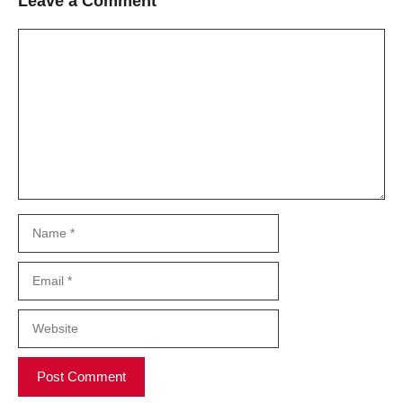
Leave a Comment
Comment
Name
Email
Website