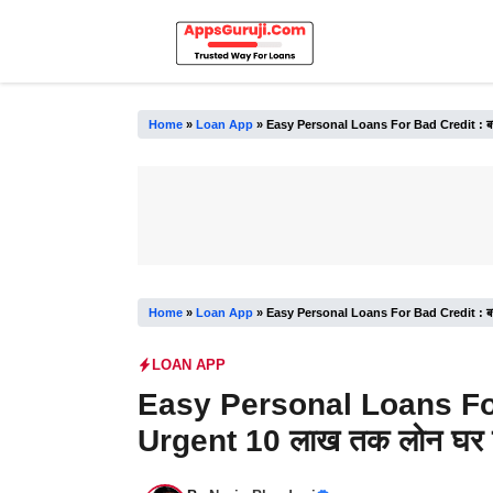
Skip
to
content
Home
»
Loan App
»
Easy Personal Loans For Bad Credit : बस 60
Home
»
Loan App
»
Easy Personal Loans For Bad Credit : बस 60
LOAN APP
Easy Personal Loans For 
Urgent 10 लाख तक लोन घर बै