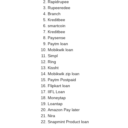
Rapidrupee
Rupeeredee
Branch
Kreditbee
smartcoin
Kreditbee
Paysense
Paytm loan
Mobikwik loan
Simpl
Ring
Kissht
Mobikwik zip loan
Paytm Postpaid
Flipkart loan
IIFL Loan
Moneytap
Loantap
Amazon Pay later
Nira
Snapmint Product loan