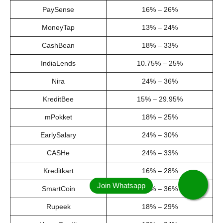
PaySense
16% – 26%
MoneyTap
13% – 24%
CashBean
18% – 33%
IndiaLends
10.75% – 25%
Nira
24% – 36%
KreditBee
15% – 29.95%
mPokket
18% – 25%
EarlySalary
24% – 30%
CASHe
24% – 33%
Kreditkart
16% – 28%
SmartCoin
20% – 36%
Rupeek
18% – 29%