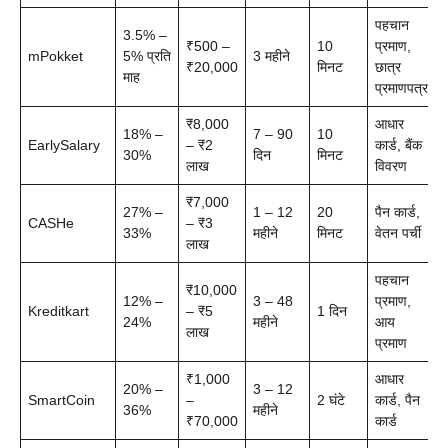
पहचान
3.5% –
₹500 –
10
प्रमाण,
mPokket
5% प्रति
3 महीने
₹20,000
मिनट
छात्र
माह
प्रमाणपत्र
₹8,000
आधार
18% –
7 – 90
10
EarlySalary
– ₹2
कार्ड, बैंक
30%
दिन
मिनट
लाख
विवरण
₹7,000
27% –
1 – 12
20
पैन कार्ड,
CASHe
– ₹3
33%
महीने
मिनट
वेतन पर्ची
लाख
पहचान
₹10,000
12% –
3 – 48
प्रमाण,
Kreditkart
– ₹5
1 दिन
24%
महीने
आय
लाख
प्रमाण
₹1,000
आधार
20% –
3 – 12
SmartCoin
–
2 घंटे
कार्ड, पैन
36%
महीने
₹70,000
कार्ड