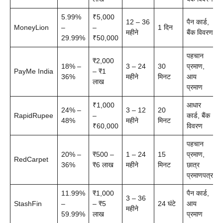
5.99%
₹5,000
12 – 36
पैन कार्ड,
MoneyLion
–
–
1 दिन
महीने
बैंक विवरण
29.99%
₹50,000
पहचान
₹2,000
18% –
3 – 24
30
प्रमाण,
PayMe India
– ₹1
36%
महीने
मिनट
आय
लाख
प्रमाण
₹1,000
आधार
24% –
3 – 12
20
RapidRupee
–
कार्ड, बैंक
48%
महीने
मिनट
₹60,000
विवरण
पहचान
20% –
₹500 –
1 – 24
15
प्रमाण,
RedCarpet
36%
₹6 लाख
महीने
मिनट
छात्र
प्रमाणपत्र
11.99%
₹1,000
पैन कार्ड,
3 – 36
StashFin
–
– ₹5
24 घंटे
आय
महीने
59.99%
लाख
प्रमाण