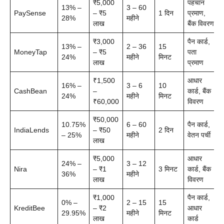
₹5,000
पहचान
13% –
3 – 60
PaySense
– ₹5
1 दिन
प्रमाण,
28%
महीने
लाख
बैंक विवरण
₹3,000
पैन कार्ड,
13% –
2 – 36
15
MoneyTap
– ₹5
पता
24%
महीने
मिनट
लाख
प्रमाण
₹1,500
आधार
16% –
3 – 6
10
CashBean
–
कार्ड, बैंक
24%
महीने
मिनट
₹60,000
विवरण
₹50,000
10.75%
6 – 60
पैन कार्ड,
IndiaLends
– ₹50
2 दिन
– 25%
महीने
वेतन पर्ची
लाख
₹5,000
आधार
24% –
3 – 12
Nira
– ₹1
3 मिनट
कार्ड, बैंक
36%
महीने
लाख
विवरण
₹1,000
पैन कार्ड,
0% –
2 – 15
15
KreditBee
– ₹2
आधार
29.95%
महीने
मिनट
लाख
कार्ड