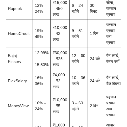
₹15,000
सोना,
12% –
6 – 24
30
Rupeek
– ₹50
पहचान
24%
महीने
मिनट
लाख
प्रमाण
पहचान
₹10,000
19% –
9 – 51
प्रमाण,
HomeCredit
– ₹2
1 दिन
49%
महीने
पता
लाख
प्रमाण
12.99%
₹30,000
Bajaj
12 – 60
पैन कार्ड,
–
– ₹25
24 घंटे
Finserv
महीने
वेतन पर्ची
15.50%
लाख
₹4,000
16% –
10 – 36
पैन कार्ड,
FlexSalary
– ₹2
24 घंटे
36%
महीने
बैंक विवरण
लाख
पहचान
₹10,000
16% –
3 – 60
प्रमाण,
MoneyView
– ₹5
2 दिन
24%
महीने
आय
लाख
प्रमाण
₹1,000
आधार