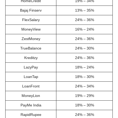
HomeCredit
19% – 34%
Bajaj Finserv
13% – 35%
FlexSalary
24% – 36%
MoneyView
16% – 24%
ZestMoney
24% – 36%
TrueBalance
24% – 30%
Kreditzy
24% – 36%
LazyPay
18% – 24%
LoanTap
18% – 30%
LoanFront
24% – 34%
MoneyLion
19% – 29%
PayMe India
18% – 30%
RapidRupee
24% – 36%