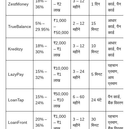
18% –
3 – 12
ZestMoney
– ₹2
1 दिन
कार्ड, पैन
36%
महीने
लाख
कार्ड
₹1,000
आधार
5% –
2 – 12
15
TrueBalance
–
कार्ड, पैन
29.95%
महीने
मिनट
₹50,000
कार्ड
₹2,000
आधार
18% –
3 – 12
10
Kreditzy
– ₹1
कार्ड, पैन
30%
महीने
मिनट
लाख
कार्ड
पहचान
₹10,000
15% –
3 – 24
प्रमाण,
LazyPay
– ₹1
5 मिनट
32%
महीने
आय
लाख
प्रमाण
₹50,000
15% –
6 – 60
पैन कार्ड,
LoanTap
– ₹10
24 घंटे
24%
महीने
बैंक विवरण
लाख
₹1,000
पहचान
20% –
3 – 12
30
LoanFront
– ₹1
प्रमाण,
36%
महीने
मिनट
लाख
बैंक विवरण